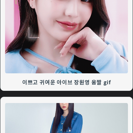
이쁘고 귀여운 아이브 장원영 움짤 gif