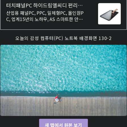
터치패널PC 하이드림엘씨디 편리함
을 선사하는 일체형PC
산업용 패널PC, PPC, 일체형PC, 올인원P
C, 업계15년의 노하우, AS 스마트한 안드
로이드 업무환경에 필수템 하이드림엘씨디
산업용 일체형PC
오늘의 감성 컴퓨터(PC) 노트북 배경화면 130-2
새 탭에서 원본 보기