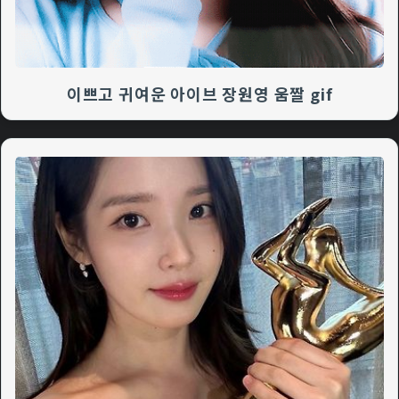
이쁘고 귀여운 아이브 장원영 움짤 gif