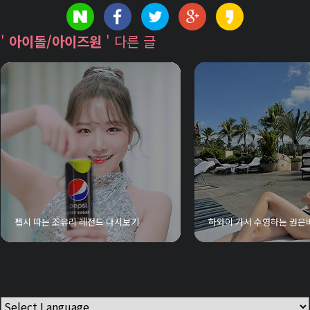
'
아이돌/아이즈원
' 다른 글
펩시 따는 조유리 레전드 다시보기
하와이 가서 수영하는 권은