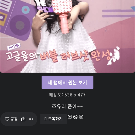
새 탭에서 원본 보기
해상도: 536 x 477
조유리 존예~~
구독하기
공감