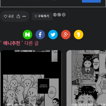
께 보
면 좋
구독하기
공감
은 글
'
애니추천
' 다른 글
산랑
(山
娘) 만
화.m
anh
wa
음모
산랑(山娘) 만화.manhwa
인싸녀가 [너 여친 없찐?] 하
꾸미