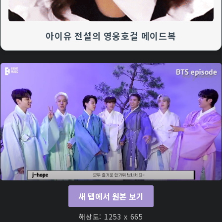
아이유 전설의 영웅호걸 메이드복
새 탭에서 원본 보기
해상도: 1253 x 665