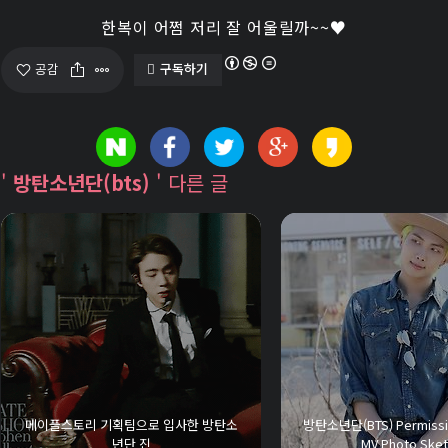
한복이 어쩜 저리 잘 어울릴까~~♥
구독하기
공감
'
방탄소년단(bts)
' 다른 글
메이플스토리 기획팀으로 입사한 방탄소
방탄소년단(BTS) Permissio
년단 진
MV Photo Ske