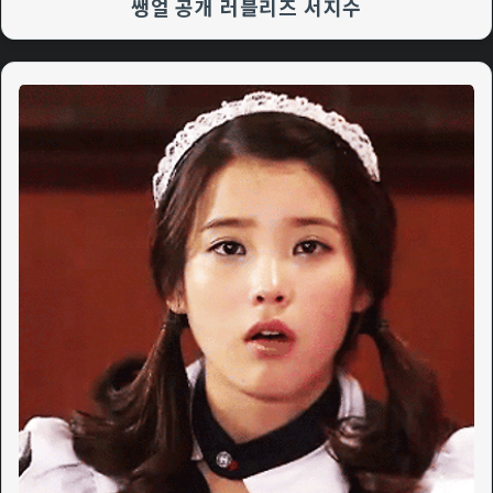
쌩얼 공개 러블리즈 서지수