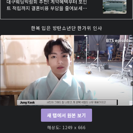
만원 결혼지원
대구웨딩박람회 추천! 계약혜택부터 포인
트 적립까지 결혼비용 부담을 줄여보세요
스드메부터 혼수까지 한 번에 준비
한복 입은 방탄소년단 한가위 인사
새 탭에서 원본 보기
해상도: 1249 x 666