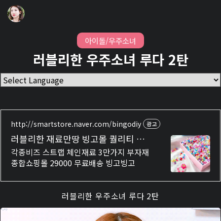
아이돌/우주소녀
러블리한 우주소녀 루다 2탄
http://smartstore.naver.com/bingodiy
광고
러블리한 재료만땅 빙고몰 퀄리티 최
상 보장!
각종비즈 스트랩 체인재료 3만가지 부자재
종합쇼핑몰 29000 무료배송 빙고빙고
러블리한 우주소녀 루다 2탄