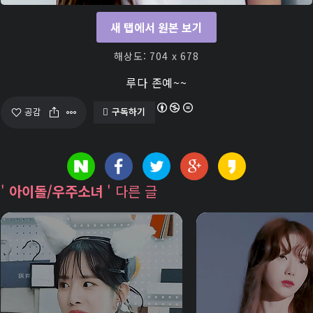
새 탭에서 원본 보기
해상도: 704 x 678
루다 존예~~
구독하기
공감
'
아이돌/우주소녀
' 다른 글