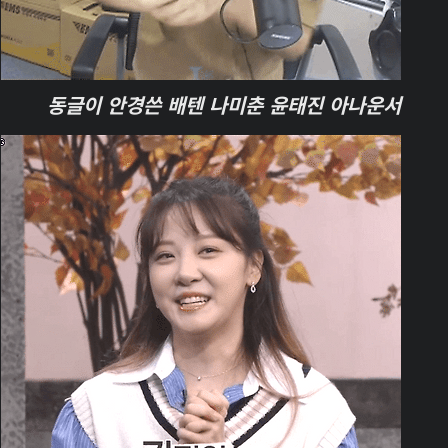
동글이 안경쓴 배텐 나미춘 윤태진 아나운서