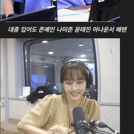
대충 입어도 존예인 나미춘 윤태진 아나운서 배텐