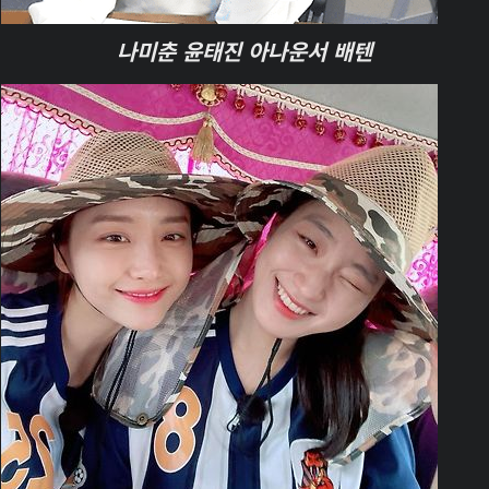
나미춘 윤태진 아나운서 배텐