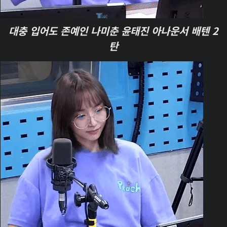
대충 입어도 존예인 나미춘 윤태진 아나운서 배텐 2
탄